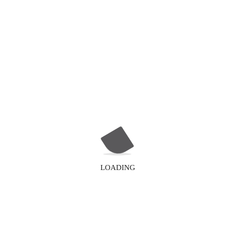
strumenti di marketing è esploso, grazie alla loro capacità
di…
Read More
BLOG
WhatsApp per le Aziende: Il
Futuro del Servizio Clienti
Nel panorama digitale in continua evoluzione, le aziende
LOADING
devono adattarsi rapidamente per soddisfare le
aspettative…
Read More